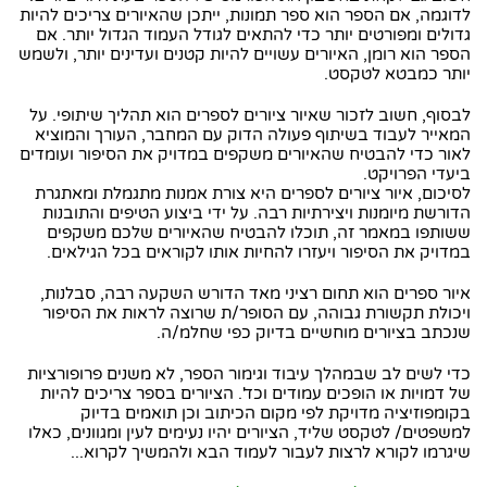
לדוגמה, אם הספר הוא ספר תמונות, ייתכן שהאיורים צריכים להיות
גדולים ומפורטים יותר כדי להתאים לגודל העמוד הגדול יותר. אם
הספר הוא רומן, האיורים עשויים להיות קטנים ועדינים יותר, ולשמש
יותר כמבטא לטקסט.
לבסוף, חשוב לזכור שאיור ציורים לספרים הוא תהליך שיתופי. על
המאייר לעבוד בשיתוף פעולה הדוק עם המחבר, העורך והמוציא
לאור כדי להבטיח שהאיורים משקפים במדויק את הסיפור ועומדים
ביעדי הפרויקט.
לסיכום, איור ציורים לספרים היא צורת אמנות מתגמלת ומאתגרת
הדורשת מיומנות ויצירתיות רבה. על ידי ביצוע הטיפים והתובנות
ששותפו במאמר זה, תוכלו להבטיח שהאיורים שלכם משקפים
במדויק את הסיפור ויעזרו להחיות אותו לקוראים בכל הגילאים.
איור ספרים הוא תחום רציני מאד הדורש השקעה רבה, סבלנות,
ויכולת תקשורת גבוהה, עם הסופר/ת שרוצה לראות את הסיפור
שנכתב בציורים מוחשיים בדיוק כפי שחלמ/ה.
כדי לשים לב שבמהלך עיבוד וגימור הספר, לא משנים פרופורציות
של דמויות או הופכים עמודים וכד'. הציורים בספר צריכים להיות
בקומפוזיציה מדויקת לפי מקום הכיתוב וכן תואמים בדיוק
למשפטים/ לטקסט שליד, הציורים יהיו נעימים לעין ומגוונים, כאלו
שיגרמו לקורא לרצות לעבור לעמוד הבא ולהמשיך לקרוא...