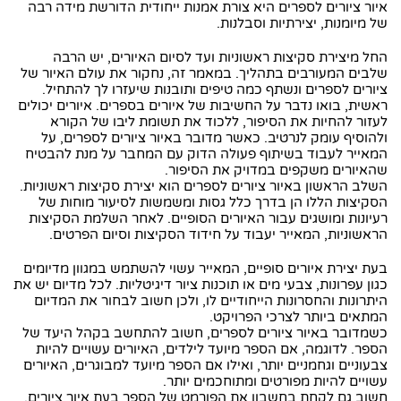
איור ציורים לספרים היא צורת אמנות ייחודית הדורשת מידה רבה
של מיומנות, יצירתיות וסבלנות.
החל מיצירת סקיצות ראשוניות ועד לסיום האיורים, יש הרבה
שלבים המעורבים בתהליך. במאמר זה, נחקור את עולם האיור של
ציורים לספרים ונשתף כמה טיפים ותובנות שיעזרו לך להתחיל.
ראשית, בואו נדבר על החשיבות של איורים בספרים. איורים יכולים
לעזור להחיות את הסיפור, ללכוד את תשומת ליבו של הקורא
ולהוסיף עומק לנרטיב. כאשר מדובר באיור ציורים לספרים, על
המאייר לעבוד בשיתוף פעולה הדוק עם המחבר על מנת להבטיח
שהאיורים משקפים במדויק את הסיפור.
השלב הראשון באיור ציורים לספרים הוא יצירת סקיצות ראשוניות.
הסקיצות הללו הן בדרך כלל גסות ומשמשות לסיעור מוחות של
רעיונות ומושגים עבור האיורים הסופיים. לאחר השלמת הסקיצות
הראשוניות, המאייר יעבוד על חידוד הסקיצות וסיום הפרטים.
בעת יצירת איורים סופיים, המאייר עשוי להשתמש במגוון מדיומים
כגון עפרונות, צבעי מים או תוכנות ציור דיגיטליות. לכל מדיום יש את
היתרונות והחסרונות הייחודיים לו, ולכן חשוב לבחור את המדיום
המתאים ביותר לצרכי הפרויקט.
כשמדובר באיור ציורים לספרים, חשוב להתחשב בקהל היעד של
הספר. לדוגמה, אם הספר מיועד לילדים, האיורים עשויים להיות
צבעוניים וגחמניים יותר, ואילו אם הספר מיועד למבוגרים, האיורים
עשויים להיות מפורטים ומתוחכמים יותר.
חשוב גם לקחת בחשבון את הפורמט של הספר בעת איור ציורים.