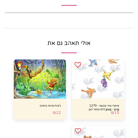
אולי תאהב גם את
ציפורי שיר צבעוני - 1270
ג'ונגל טרופי בחורף
jpeg - png ללא שחור לבן
₪
22
₪
15