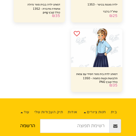
ילדה מנגנת בכינור - 1353
דמותג ילדה בבית ספר גדולה
ונחמדה מדברת - 1352
שחו"ל בלבד
כולל קובץ png
₪
35
₪
25
דמותג ילדת בית ספר חסידי עם צמות
תלבושת וקשת כתומה - 1350
כולל קובץ PNG
₪
35
בית
חנות ציורים
אודות
תיק העבודות שלי
עוד
הרשמה