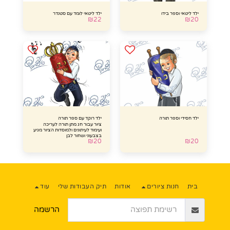
ילד ליטאי וספר בידו
ילד ליטאי לומד עם סטנדר
₪
22
₪
20
ילד חסידי וספר תורה
ילד רוקד עם ספר תורה
ציור עבור חג מתן תורה לעריכה
ועימוד לעיתונים ולמוסדות הציור מגיע
בצבעוני ושחור לבן
₪
20
₪
20
בית
חנות ציורים
אודות
תיק העבודות שלי
עוד
הרשמה