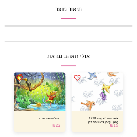
תיאור מוצר
אולי תאהב גם את
ציפורי שיר צבעוני - 1270
ג'ונגל טרופי בחורף
jpeg - png ללא שחור לבן
₪
22
₪
15