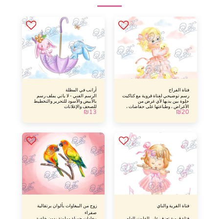
فتاة الفراخ
أرانب في المظلة
رسم توضيحي لفتاة قروية مع كتاكيت
الرسم الفني - لا يأتي بملف رسم
حلوة بين يديها لأي غرض من
بالأبيض والأسود للتحرير والتخطيط
الأغراض ، وطباعتها على حفاضات ،
للصحف والإعلانات
₪
13
₪
20
وقمصان ، وجدران ، وما إلى ذلك
للتحرير والتخطيط للصحف
والمؤسسات بعد الدفع ، سيتم إرسال
الملف إليك عبر البريد الإلكتروني
وبدون علامة مائية
فتاة القرية والناي
زوج من الببغاوات بألوان برتقالية
صفراء
فتاة قروية تعزف على الفلوت إلهام
ببغاوات جميلة وملونة بدون خلفية