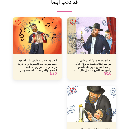
قد تحب أيضا
إضاءة شموع هانوكا - ليتواني
العب بفرحة بيت هاشويفا + الخلفية
مراسم إضاءة شمعة هانوكا - الأب
رسم لفرحة بيت المحرقة أو أي فرحة
يضيء الشموع بدون ملف أبيض
من ميتزفه للتحرير والتخطيط
وأسود بعد الدفع سيتم إرسال الملف
للصحف والمؤسسات الإعلانية وغير
₪
20
₪
16
إليك عبر البريد الإلكتروني وبدون
ذلك.يأتي الملف بالألوان فقط بعد
توقيع الماء
الدفع سيتم إرسال الملف إليك عبر
البريد الإلكتروني
إضاءة شموع الحانوكا – الحسيدية –