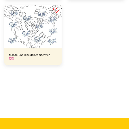
Mandel und liebe deinen Nächsten
₪
9