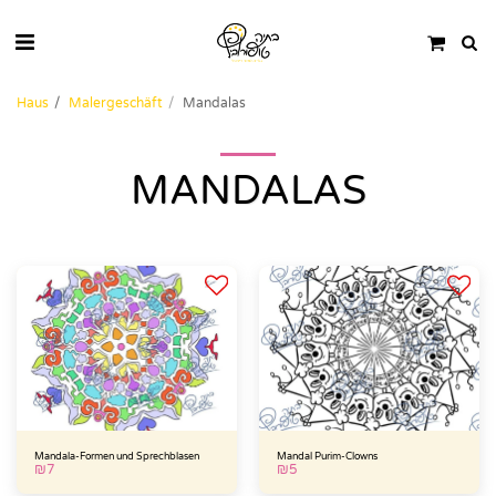
Haus
Malergeschäft
Mandalas
MANDALAS
Mandala-Formen und Sprechblasen
Mandal Purim-Clowns
₪
7
₪
5