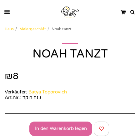
Haus
Malergeschäft
Noah tanzt
NOAH TANZT
₪
8
Verkäufer:
Batya Toporovich
Art.Nr.:
נ נח רוקד
In den Warenkorb legen