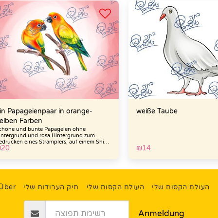
in Papageienpaar in orange-
weiße Taube
elben Farben
chöne und bunte Papageien ohne
intergrund und rosa Hintergrund zum
edrucken eines Stramplers, auf einem Shirt,
₪
20
₪
14
ufhängen in einem Kinderzimmer,
ufsprühen auf eine Kindergartenwand Die
atei kommt bunt und mit Hintergrund Nach
ezahlung wird Ihnen die Datei per
ugeschickt E-Mail und ohne Wasserzeichen
Über
תיק העבודות שלי
העולם הקסום שלי
העולם הקסום שלי
Anmeldung