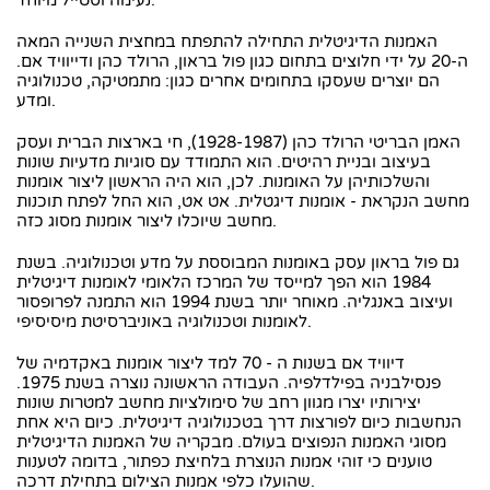
נעימה וסטייל מיוחד.
האמנות הדיגיטלית התחילה להתפתח במחצית השנייה המאה
ה-20 על ידי חלוצים בתחום כגון פול בראון, הרולד כהן ודייוויד אם.
הם יוצרים שעסקו בתחומים אחרים כגון: מתמטיקה, טכנולוגיה
ומדע.
האמן הבריטי הרולד כהן (1928-1987), חי בארצות הברית ועסק
בעיצוב ובניית רהיטים. הוא התמודד עם סוגיות מדעיות שונות
והשלכותיהן על האומנות. לכן, הוא היה הראשון ליצור אומנות
מחשב הנקראת - אומנות דיגטלית. אט אט, הוא החל לפתח תוכנות
מחשב שיוכלו ליצור אומנות מסוג כזה.
גם פול בראון עסק באומנות המבוססת על מדע וטכנולוגיה. בשנת
1984 הוא הפך למייסד של המרכז הלאומי לאומנות דיגיטלית
ועיצוב באנגליה. מאוחר יותר בשנת 1994 הוא התמנה לפרופסור
לאומנות וטכנולוגיה באוניברסיטת מיסיסיפי.
דיוויד אם בשנות ה - 70 למד ליצור אומנות באקדמיה של
פנסילבניה בפילדלפיה. העבודה הראשונה נוצרה בשנת 1975.
יצירותיו יצרו מגוון רחב של סימולציות מחשב למטרות שונות
הנחשבות כיום לפורצות דרך בטכנולוגיה דיגיטלית. כיום היא אחת
מסוגי האמנות הנפוצים בעולם. מבקריה של האמנות הדיגיטלית
טוענים כי זוהי אמנות הנוצרת בלחיצת כפתור, בדומה לטענות
שהועלו כלפי אמנות הצילום בתחילת דרכה.