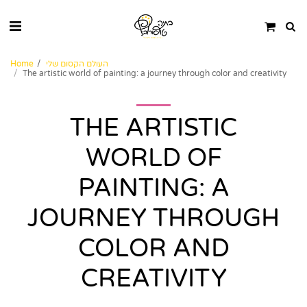
העולם הקסום שלי
Home
The artistic world of painting: a journey through color and creativity
THE ARTISTIC
WORLD OF
PAINTING: A
JOURNEY THROUGH
COLOR AND
CREATIVITY