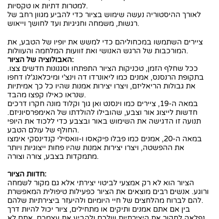
למטרות דתיות או טקסיות.
לאורך ההיסטוריה נעשה שימוש בציור כדי להביע מגוון רחב של
רגשות, משמחה וחגיגיות ועד לחושך וייאוש.
ציירים השתמשו במכחוליהם כדי למשש את יופיו של הטבע, את
המורכבות של הרגש האנושי ואת זוועות המלחמה והעוולות.
האבולוציה של הציור:
ככל שחלף הזמן, טכניקות הציור התפתחו וסגנונות חדשים צצו.
בתקופת הרנסנס, אמנים כמו ליאונרדו דה וינצ'י ומיכלאנג'לו דחפו
את גבולות הריאליזם, ויצרו יצירות אמנות שהיו כל כך אמיתיות
שנראו כאילו קפצו מהבד.
במאה ה-19, ציירים כמו וינסנט ואן גוך וקלוד מונה חקרו דרכים
חדשות לייצוג אור וצבע, שהובילו להולדתו של האימפרסיוניזם.
תנועה זו הדגישה את השימוש באור ובצבע כדי ללכוד את היופי
החולף של עולם הטבע.
במאה ה-20, אמנים כמו פבלו פיקאסו ו-וואסילי קנדינסקי אימצו
את ההפשטה, ויצרו יצירות אמנות שהיו פחות ייצוגיות ויותר
מתמקדות בצבע, צורה וצורה.
חדוות הציור:
הציור הוא לא רק אמצעי לביטוי יצירתי אלא גם מקור לשמחה
ורוגע. אנשים רבים מוצאים את הציור כפעילות טיפולית המאפשרת
להם לברוח מהלחצים של חיי היומיום ולהיעזר ביצירתיות שלהם.
בין אם אתם אמנים ותיקים או מתחילים, ציור יכול להיות דרך
נפלאה לחקור את היצירתיות שלכם ולהביע את עצמכם. אתם לא