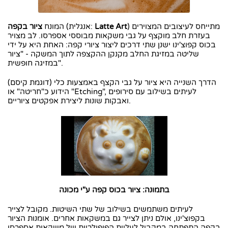
) מתייחס לעיצובים המצוירים
Latte Art
(אנגלית:
המונח
ציור בקפה
בעזרת חלב מוקצף על גבי משקאות מבוססי אספרסו.
לב מצויר
בכוס קפוצ'ינו ישנן שתי דרכים ליצור ציורי קפה: האחת היא על ידי
שליטה במזיגת החלב מקנקן ההקצפה לתוך המשקה - "ציור
במזיגה חופשית".
הדרך השנייה היא ציור על גבי הקצף באמצעות כלי (דוגמת קיסם)
הידוע כ"חריטה" או "Etching", לעיתים בשילוב עם סירופים
ואבקות שונות ליצירת אפקטים ציוריים.
בתמונה: ציור בכוס קפה ע"י מכונה
לעיתים משתמשים בשילוב של שתי השיטות. מקובל לצייר
בקפוצ'ינו, אולם ניתן לצייר גם במשקאות אחרים. אומנות הציור
בקפה התפתחה במקביל לעליית הפופולריות של משקאות אספרסו