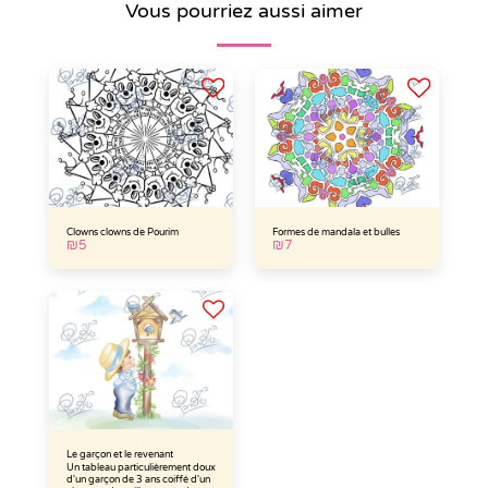
Vous pourriez aussi aimer
Clowns clowns de Pourim
Formes de mandala et bulles
₪
5
₪
7
Le garçon et le revenant
Un tableau particulièrement doux
d'un garçon de 3 ans coiffé d'un