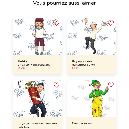
Vous pourriez aussi aimer
Khalaka
Un garçon danse
Un garçon Halaka de 3 ans
Garçon rock de joie
₪
20
₪
10
Un garçon danse avec un rouleau
Clown de Pourim
de la Torah