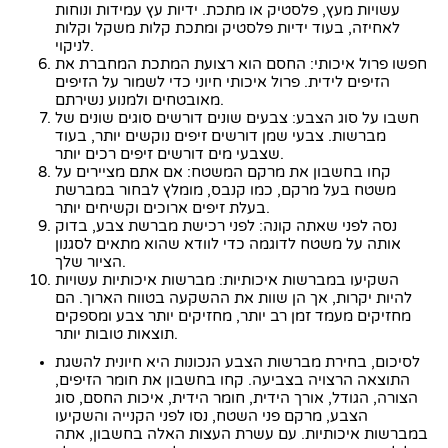
עשויות מעץ, פלסטיק או מתכת. ידיות עץ עמידות ונוחות
לאחיזה, בעוד ידיות פלסטיק ומתכת קלות משקל וקלות
לניקוי.
חפשו פרול איכותי: החסם הוא רצועת המתכת המחברת את
הזיפים לידית. פרול איכותי חיוני כדי לשמור על הזיפים
מאובטחים ולמנוע נשירתם.
חשבו על סוג הצבע: צבעים שונים דורשים סוגים שונים של
מברשות. צבעי שמן דורשים זיפים נוקשים יותר, בעוד
שצבעי מים דורשים זיפים רכים יותר.
קחו בחשבון את מרקם המשטח: אם אתם מציירים על
משטח בעל מרקם, כמו קנבס, מומלץ לבחור במברשת
בעלת זיפים ארוכים וקשיחים יותר.
נסה לפני שאתה קונה: לפני רכישת מברשת צבע, בדוק
אותה על משטח לדוגמה כדי לוודא שהוא מתאים לסגנון
הציור שלך.
השקיעו במברשות איכותיות: מברשות איכותיות עשויות
להיות יקרות, אך הן שוות את ההשקעה בטווח הארוך. הם
מחזיקים מעמד זמן רב יותר, מחזיקים יותר צבע ומספקים
תוצאות טובות יותר.
לסיכום, בחירת מברשות הצבע הנכונות היא חיונית להשגת
התוצאה הרצויה בצביעה. קחו בחשבון את חומר הזיפים,
הצורה, הגודל, אורך הידית, חומר הידית, איכות החסם, סוג
הצבע, מרקם פני השטח, נסו לפני הקנייה והשקיעו
במברשות איכותיות. עם עשרת העצות האלה בחשבון, אתה