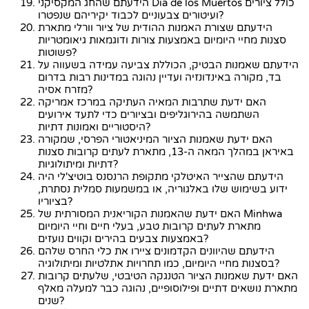
הידעתם שהחג המקסיקני Dia de los Muertos כולל ציורים
ועיטורים צבעוניים לכבוד יקיריהם שנפטרו?
הידעתם שצורת האמנות ההודית של ציור וורלי מתארת
סצנות מחיי היומיום באמצעות צורות ודוגמאות גיאומטריות
פשוטות?
הידעתם שאמנות הבטיק, הכוללת צביעה עמידה בשעווה על
בד, מקורה באינדונזיה ועדיין נהוגה במדינות רבות בדרום
מזרח אסיה?
האם ידעת שתרבות המאיה העתיקה במרכז אמריקה
השתמשה בהירוגליפים ובציורים כדי לתעד אירועים
היסטוריים ואמונות דתיות?
האם ידעת שאמנות הציור המיניאטורי הפרסי, שמקורה
באיראן במהלך המאה ה-13, מתארת לעתים קרובות סצנות
דתיות ומיתולוגיות?
הידעתם שהצייר האיטלקי מתקופת הרנסנס בוטיצ'לי היה
ידוע בשימוש שלו באלגוריה, או במשמעות סמלית נסתרת,
בציוריו?
האם ידעת שהאמנות הקוריאנית המסורתית של Minhwa
מתארת לעתים קרובות טבע, בעלי חיים וחיי היומיום
באמצעות צבעים בהירים וקווים נועזים?
הידעתם שהיוונים הקדמונים ציירו את כלי החרס שלהם
בסצנות מחיי היומיום, כמו תחרויות אתלטיות ומיתולוגיה?
האם ידעת שאמנות הציור הטנגקה הטיבטי, שלעתים קרובות
מתארת נושאים דתיים ופילוסופיים, נהוגה כבר למעלה מאלף
שנים?