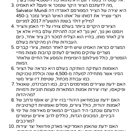
'אל קסטילו' בספרד וגם היא מתוארכת ל-4,000 שנה בערך.
מה לדעתכם הציור היקר שנמכר אי פעם? לא תאמינו,
Salvator Mundi היא יצירה של הצייר המפורסם לאונרדו דה
וינצ'י שצייר את דמותו של 'אותו האיש' הציור נמכר ב-450
מיליון דולר בשנת התשע"ח 2017 למניינם?
הציורים היקרים ביותר בעולם צוירו על ידי האמן והצייר
וינסנט ואן גוך, 'ואן גוך' לא זכה לתהילת עולם בחייו אלא אך
ורק לאחר מותו, בחייו הוא הצליח למכור רק ציור אחד, כיום
העבודות שלו הן מהיקרות בעולם.
המצרים כנראה האמינו שיש חיים לאחר המוות, ציורי קברים
מצריים עתיקים מתארים לעתים קרובות סצנות מחיי
הנפטרים, כולל פעילותם היומיומית והמסע אל החיים שלאחר
המוות.
האומנות העתיקה הוותיקה בעולם היא כנראה של הציור
הסיני אשר מתחילה למעלה מ-4,500 שנה וכוללת טכניקות
כמו עבודת מכחול, שטיפת דיו וציור משי.
האם ידעת שציירים מפורסמים רבים, כמו רמברנדט, שאגאל
ופיקאסו, יצרו יצירות אמנות המתארות סצנות תנכיות ודמויות
מהיהדות?
האם ידעת שבמוזיאון היהודי בניו יורק יש אוסף נרחב של
אמנות יהודית, כולל ציורים, פסלים ואומנויות דקורטיביות?
הידעתם שכתבי היד העבריים המוארים מאירופה של ימי
הביניים, המכונים הגדות, כוללים לרוב איורים ועיטורים
מורכבים?
האם ידעת שהאמן האמריקאי מארק פודוואל יצר יצירות