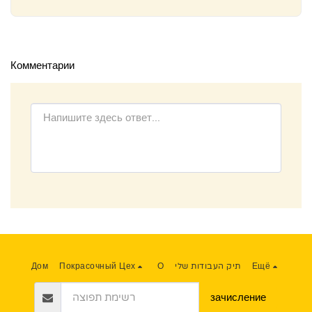
Комментарии
Ещё
תיק העבודות שלי
О
Покрасочный Цех
Дом
зачисление