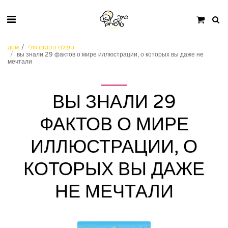
העולם הקסום שלי
дом
вы знали 29 фактов о мире иллюстрации, о которых вы даже не
мечтали
ВЫ ЗНАЛИ 29
ФАКТОВ О МИРЕ
ИЛЛЮСТРАЦИИ, О
КОТОРЫХ ВЫ ДАЖЕ
НЕ МЕЧТАЛИ