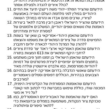
אמנות רבות המתארות את ההיסטוריה והמיתולוגיה היהודית,
כולל איורים להגדה ולמגילת אסתר?
הידעתם שהצייר הפולני-יהודי משה רינצקי תיעד את החיים
היהודיים בפולין לפני מלחמת העולם השנייה באמצעות
ציוריו, שרבים מהם אבדו או נהרסו במהלך השואה?
הידעתם שהצייר הישראלי ראובן רובין מרבה לתאר ביצירות
האמנות שלו נושאים ונופים יהודיים, המשלבים אלמנטים של
מסורת יהודית ומודרניזם?
הידעתם שהאמן היהודי-אמריקאי בן שאן יצר בשנות
החמישים סדרה של ציורים המתארים את משפטו והוצאתו
להורג של המרגל היהודי לכאורה יוליוס רוזנברג?
הידעתם שהאמן האמריקאי ארצ'י ראנד יצר סדרת ציורים
רחבי היקף המתארים את 613 המצוות בתורה?
הידעתם שהאמן הישראלי בן זמננו חנוך פיבן משתמש
בחפצים וחומרים יומיומיים ליצירת פורטרטים של דמויות
יהודיות מפורסמות, כמו אלברט איינשטיין וגולדה מאיר?
הידעתם שאנשי הנדבלה בדרום אפריקה ידועים בבתיהם
הצבועים בבהירות, הכוללים דפוסים וסמלים גיאומטריים
מורכבים?
הידעתם שהאומנות המסורתית של הקליגרפיה היפנית,
המכונה שודו, כוללת שימוש במברשת כדי לכתוב תווי קאנג'י
על נייר או משי?
האם ידעת שהאמנות של האבוריג'ינים האוסטרלים, כמו
טכניקת ציור הנקודות, משתמשת בסמלים ובדוגמאות כדי
לתאר סיפורים ומיתולוגיה?