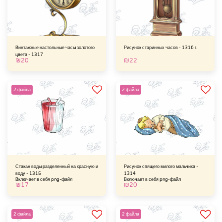
Винтажные настольные часы золотого
Рисунок старинных часов - 1316 г.
цвета - 1317
₪
20
₪
22
2 файла
2 файла
Стакан воды разделенный на красную и
Рисунок спящего милого мальчика -
воду - 1315
1314
Включает в себя png-файл
Включает в себя png-файл
₪
17
₪
20
2 файла
2 файла