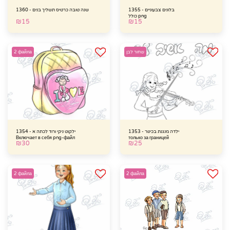
בלונים צבעוניים - 1355
שנה טובה כרטיס תשליך בנים - 1360
כולל png
₪
15
₪
15
שחור לבן
2 файла
ילדה מנגנת בכינור - 1353
ילקוט ניקי ורוד לכתה א - 1354
Включает в себя png-файл
только за границей
₪
30
₪
25
2 файла
2 файла