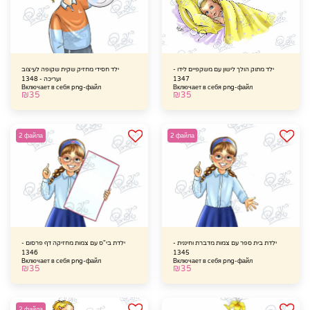
ילד מתוק הולך לישון עם משקפיים לידו -
ילד חסידי מחזיק שקית שקופה לעיצוב
1347
ועריכה - 1348
Включает в себя png-файл
Включает в себя png-файл
₪
35
₪
35
2 файла
2 файла
ילדת בית ספר עם צמות מדברת וחיננית -
ילדת בי"ס עם צמות מחזיקה דף פרסום -
1346
1345
Включает в себя png-файл
Включает в себя png-файл
₪
35
₪
35
2 файла