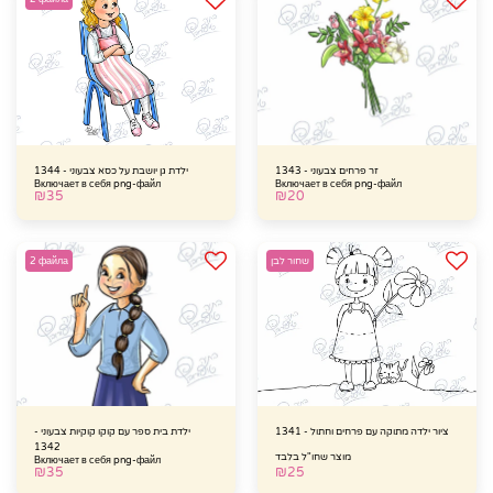
זר פרחים צבעוני - 1343
ילדת גן יושבת על כסא צבעוני - 1344
Включает в себя png-файл
Включает в себя png-файл
₪
35
₪
20
שחור לבן
2 файла
ציור ילדה מתוקה עם פרחים וחתול - 1341
ילדת בית ספר עם קוקו קוקיות צבעוני -
1342
מוצר שחו"ל בלבד
Включает в себя png-файл
₪
35
₪
25