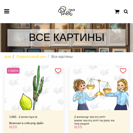
ВСЕ КАРТИНЫ
дом
Покрасочный цех
Все картины
2 файла
2 ילדות בית ספר עם מאזנים
ארבעת המינים 2 - 1360
ציור מתוק של ילדות בית ספר מתאים
Включает в себя png-файл
לתקופת אלול
₪
20
₪
35