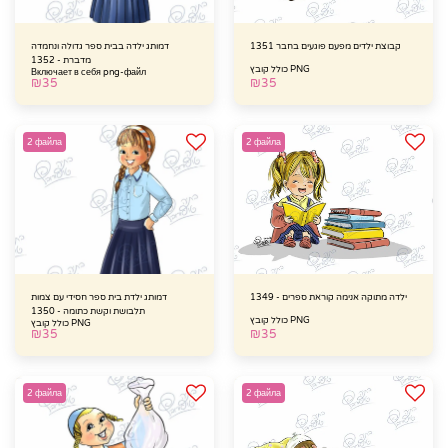
קבוצת ילדים מפעם פוגעים בחבר 1351
דמותג ילדה בבית ספר גדולה ונחמדה
מדברת - 1352
כולל קובץ PNG
Включает в себя png-файл
₪
35
₪
35
2 файла
2 файла
ילדה מתוקה אנימה קוראת ספרים - 1349
דמותג ילדת בית ספר חסידי עם צמות
תלבושת וקשת כתומה - 1350
כולל קובץ PNG
כולל קובץ PNG
₪
35
₪
35
2 файла
2 файла