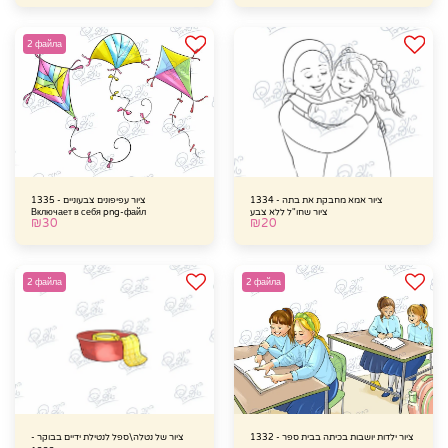
2 файла
ציור אמא מחבקת את בתה - 1334
ציור עפיפונים צבעוניים - 1335
ציור שחו"ל ללא צבע
Включает в себя png-файл
₪
30
₪
20
2 файла
2 файла
ציור ילדות יושבות בכיתה בבית ספר - 1332
ציור של נטלה\ספל לנטילת ידיים בבוקר -