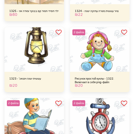
ציור עששית מנורה עתיקה ישנה - 1324
ילד חסידי חמוד קם בבוקר ומודה אני - 1325
₪
80
₪
22
2 файла
Рисунок простой куклы - 1322.
עששית ישנה וינטאג' - 1323
Включает в себя png-файл
₪
20
₪
20
2 файла
2 файла