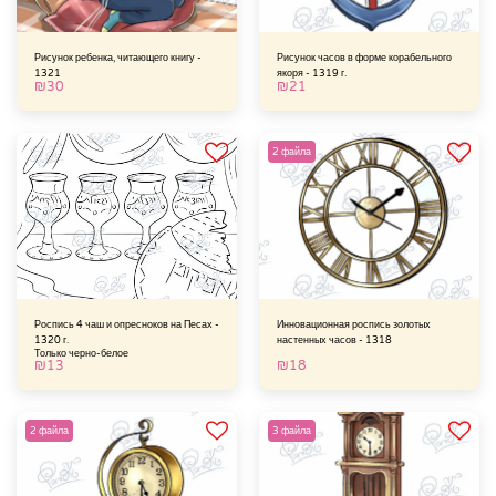
Рисунок ребенка, читающего книгу -
Рисунок часов в форме корабельного
1321
якоря - 1319 г.
₪
30
₪
21
2 файла
Роспись 4 чаш и опресноков на Песах -
Инновационная роспись золотых
1320 г.
настенных часов - 1318
Только черно-белое
₪
13
₪
18
2 файла
3 файла