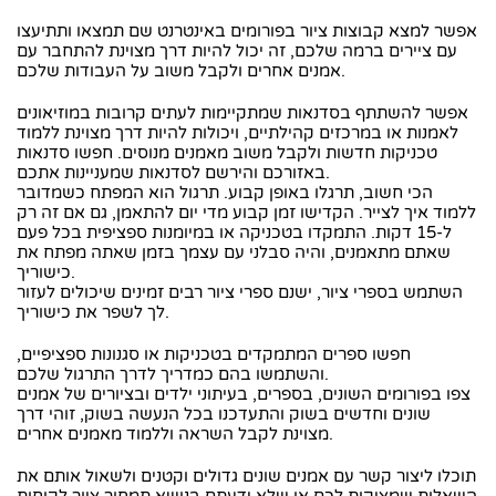
אפשר למצא קבוצות ציור בפורומים באינטרנט שם תמצאו ותתיעצו
עם ציירים ברמה שלכם, זה יכול להיות דרך מצוינת להתחבר עם
אמנים אחרים ולקבל משוב על העבודות שלכם.
אפשר להשתתף בסדנאות שמתקיימות לעתים קרובות במוזיאונים
לאמנות או במרכזים קהילתיים, ויכולות להיות דרך מצוינת ללמוד
טכניקות חדשות ולקבל משוב מאמנים מנוסים. חפשו סדנאות
באזורכם והירשם לסדנאות שמעניינות אתכם.
הכי חשוב, תרגלו באופן קבוע. תרגול הוא המפתח כשמדובר
ללמוד איך לצייר. הקדישו זמן קבוע מדי יום להתאמן, גם אם זה רק
ל-15 דקות. התמקדו בטכניקה או במיומנות ספציפית בכל פעם
שאתם מתאמנים, והיה סבלני עם עצמך בזמן שאתה מפתח את
כישוריך.
השתמש בספרי ציור, ישנם ספרי ציור רבים זמינים שיכולים לעזור
לך לשפר את כישוריך.
חפשו ספרים המתמקדים בטכניקות או סגנונות ספציפיים,
והשתמשו בהם כמדריך לדרך התרגול שלכם.
צפו בפורומים השונים, בספרים, בעיתוני ילדים ובציורים של אמנים
שונים וחדשים בשוק והתעדכנו בכל הנעשה בשוק, זוהי דרך
מצוינת לקבל השראה וללמוד מאמנים אחרים.
תוכלו ליצור קשר עם אמנים שונים גדולים וקטנים ולשאול אותם את