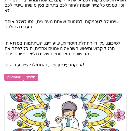
השאלות שמציקות לכם או שלא ידעתם בנושא תמחור ציור לקוחות
וכו' כמעט כל צייר ישמח לעזור לכם בתחום ואין מישהו שיגיד לכם
לא.
שימו לב לטכניקות ולסגנונות שאתם מעריצים, ונסו לשלב אותם
בעבודה שלכם.
לסיכום, על ידי התחלת היסודות, שיעורים, השתתפות בסדנאות,
תרגול קבוע וחיפוש השראה מאמנים אחרים, תוכל לפתח את
הכישורים האמנותיים שלכם וליצור ציורים יפים.
אז קחו עיפרון ונייר, והתחילו לצייר עוד היום!
מדריך
рисунок