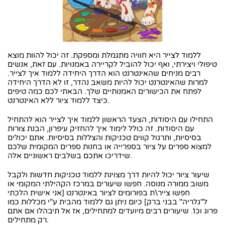
ללמוד לצייר היא חוויה מתגמלת ומספקת. זה יכול להוות מוצא
טיפולי ויצירתי, ואף יכול להוביל לקריירה באמנויות. עם זאת, אנשים
רבים מניחים שהאינטרנט הוא הדרך היחידה ללמוד איך לצייר.
למרות שהאינטרנט יכול להיות משאב נהדר, זו לא הדרך היחידה
לפתח את הכישורים האמנותיים שלך. הבאתי לכם כמה טיפים
כיצד ללמוד ציור ללא האינטרנט.
התחילו עם היסודות, הצעד הראשון ללמוד איך לצייר הוא להתחיל
עם היסודות. זה כולל לימוד איך להחזיק עיפרון, הבנת צורות
בסיסיות, ותרגול קווים טכניקות והצללות בסיסיות. אתם יכולים
למצוא ספרים על ציור בספרייה או בחנות ספרים המקומית שלכם
שידריכו אתכם בשלבים ראשוניים אלה.
שיעור ציור יכול להיות דרך מצוינת ללמוד טכניקות חדשות ולקבל
משוב ממורה מנוסה. חפשו שיעורים במרכז הקהילתי המקומי או
חפשו צייר\ת בפורומים לציור באינטרנט [אני אישית הלכתי
ל"גלריה" בבני ברק] כיום ניתן גם ללמוד מהבית ע"י מכללות כמו
פרוג וכו'. שיעורים רבים מיועדים למתחילים, אז אל תיבהלו אם אתם
רק מתחילים.