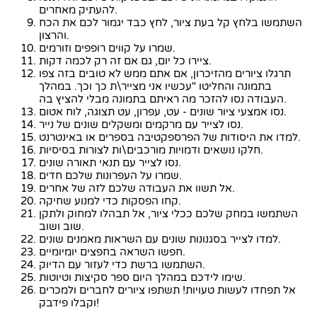
להעתיק מאחרים.
השתמשו בלחץ קל בעת ציור, לחץ כבד יגמור לכם את הכח
והרצון.
שמרו על קווים רופפים וזורמים.
ציירו כל יום, גם אם זה רק לכמה דקות.
תרגלו ציורים מהזיכרון, אם אתם ממש לא טובים בזה צפו
בתמונה והחליטו "עכשיו אני מצייר\ת כך וכך. במהלך
העבודה נסו להזכר מה ראיתם בתמונה מבלי להציץ בה.
נסו אמצעי ציור שונים - עט, עפרון, עט תצוגה, לוח אטום.
נסו לצייר עם מרקמים ומשקלים שונים של נייר.
למדו את היסודות של הפרספקטיבה בספרים או באינטרנט.
חלקו נושאים ודמויות מורכבים\ות לצורות בסיסיות.
נסו לצייר עם תנאי תאורה שונים.
שמרו על העפרונות שלכם חדים.
אל תשוו את העבודה שלכם לזה של אחרים.
קחו הפסקות כדי למנוע שחיקה.
השתמשו במחק שלכם ככלי ציור, אל תבהלו למחוק ולתקן
שוב ושוב.
למדו לצייר בסגנונות שונים עם השראות מאמנים שונים.
חפשו השראה בחפצים יומיומיים.
השתמשו ברשת כדי לעזור עם הדיוק.
שימו לידכם במהלך היום ספר סקיצות וטיוטות.
אל תפחדו לעשות טעויות! תשתפו ציורים לחברים ולמכרים
וקבלו פידבק!