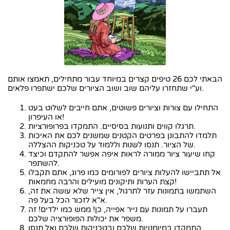
הבאתי לכם 26 טיפים קצרים במיוחד עבור מתחילים, תאמצו אותם
וע"י שתחזרו עליהם שוב ושוב הציורים שלכם ישתפרו פלאים.
התחילו עם צורות וציורים פשוטים, אתם חייבים לשלוט בעט
או העיפרון!
תרגלו קווים ותנועות בסיסיים. התמקדו בפרופורציות.
תלמדו להתבונן בפרטים הקטנים שמשנים לכם את האיכות
של הציור. תנסו לשנות וללמוד על טכניקות ההצללה.
קחו שיעור ציור ממורה לראות איפה אפשר להתקדם וכיצד
להשתפר.
אל תתביישו להעלות ציורים לפורומים כמו פרוג, אתם תקבלו
קצת הערות ותיקונים מועילים והרבה מחמאות!
השתמשו בתמונות עזר לתרגול, אין צייר שלא עושה את זה,
א"א לזכור הכל בעל פה.
תעברו על תמונות עם נייר אפייה, כן! ממש כמו ילדים! זה
משפר את יכולות הפופורציה שלכם.
התמקדו במיומנויות שלכם ובטכניקות שלכם ואל תנסו